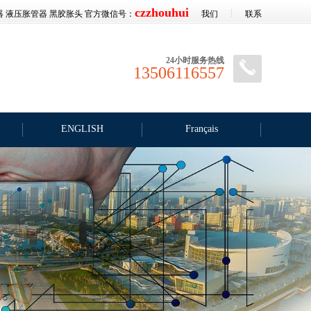
czzhouhui
器
液压胀管器
黑胶胀头
官方微信号：
我们
联系
24小时服务热线
13506116557
ENGLISH
Français