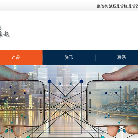
胀管机
液压胀管机
胀管
产品
资讯
联系