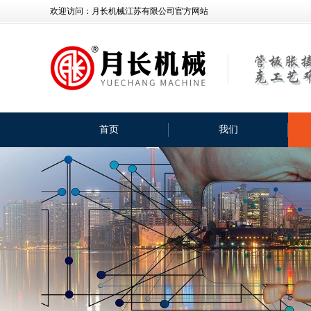
欢迎访问：月长机械江苏有限公司官方网站
首页
我们