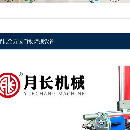
焊机全方位自动焊接设备