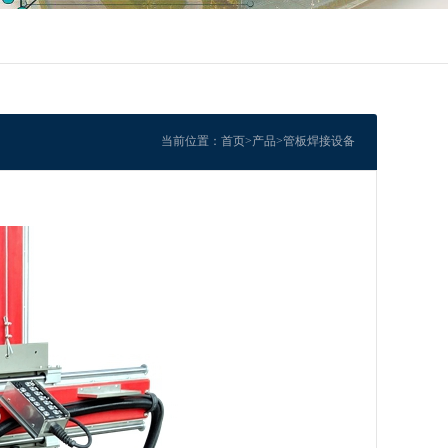
当前位置：
首页
>
产品
>
管板焊接设备