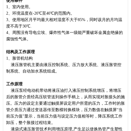
使用条件
1、室内使用。
2、环境温度在-20℃至40℃的范围内。
3、使用地区月平均最大相对湿度不大于85%，同时该月的月均温
度不高于30℃.
4、周围没有导电尘埃、爆炸性气体一级能严重破坏金属盒绝缘的
腐蚀性气体。
结构及工作原理
1、
胀管机
结构
液压胀管机主要由液压控制系统、压力放大系统、液压胀管控
制系统、自动加水系统组成。
工作原理
液压泵经电动机带动将液压油打入液压控制系统增压，将增压
后的胀管介质经高压软管送到操作手柄上，从而实现对胀接头的施
压。压力的设定主要通过触摸屏设定用户所需的压力，工作时的胀
管介质压力通过变送器传至数模转换模块，压力数值在触摸屏“当
前压力值”显示，当前压力值与设定压力值相等时，降压系统工作
卸压，整个胀接过程结束。
液袋式液压胀管技术利用增压原理,产生足以使换热管产生塑性