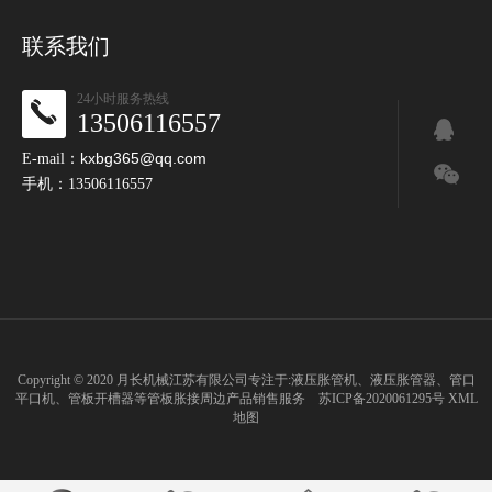
联系我们
24小时服务热线
13506116557
kxbg365@qq.com
E-mail：
手机：13506116557
Copyright © 2020 月长机械江苏有限公司专注于:
液压胀管机
、
液压胀管器
、
管口
平口机
、
管板开槽器
等管板胀接周边产品销售服务
苏ICP备2020061295号
XML
地图