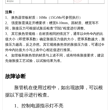
注释：
1、 换热器管板材质：16Mn（15CrMo可参照执行）
2、 强度胀需满足开槽要求：槽宽8-10mm。因材质、槽宽等不
同，胀接压力可根据试胀后检查“凹陷”程度进行调整。
3、 其它换热管规格：在材质相同的情况下，通常以Ф外∕Ф内的比
值大小（即壁厚系数）确定胀接压力值的大小，壁厚系数越大，胀
接压力越高，反之亦然。其它规格换热管的胀接压力值，可通过Ф
外∕Ф内比值大小与上表中心相近值进行推算。
4、 如管板和换热管的材质与上述不同，或有特殊胀接要求，建议
先做胀接工艺试验，以试验结果为准。
故
障
诊
断
胀管机在使用过程中，如出现故障，可以根
据以下提示进行检查。
1、控制电源指示灯不亮