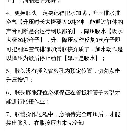
上】，油品是否完好；
4、
更换胀头一定要记得把水加满，升压排水排
空气【升压时长大概要等
秒钟，能通过缸体的
10
声音判断是否运行到顶部的】
，
降压吸水【吸水
大概
秒样子】
，
升、降压动作反复
次样子
即
20
3
可把刚体空气排净加满胀接介质了
，加水动作是
以降压为最后停止动作【降压是吸水】
；
5、
胀头没有插入管板孔内预定位置，切勿点击
升压按钮；
6、
胀头膨胀部位必须保证在管板和管子内部才
能进行胀接作业；
7、
胀管操作过程中，必须待完全卸压后，才能
拔出胀头。在胀接压力未完全卸