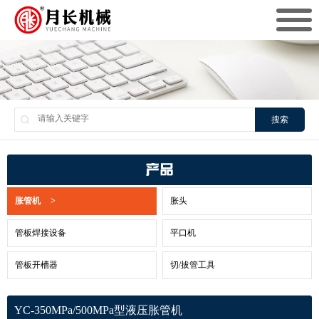
搜索
产品
胀管机
>
胀头
管板焊接设备
平口机
管板开槽器
切/拔管工具
YC-350MPa/500MPa型液压胀管机