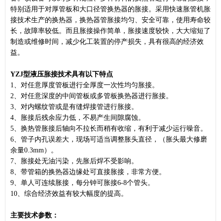
特别适用于对厚管板和大口径管换热器的胀接。采用快速
胀管机
胀
接技术生产的换热器，换热器管胀接均匀、安全可靠，使用寿命较
长，故障率较低。而且胀接操作简单，胀接速度较快，大大缩短了
制造或维修时间，减少化工装置的停产损失，具有很高的经济效
益。
YZJ型液压胀接技术具有以下特点
1、对任意厚度管板进行全厚度一次性均匀胀接。
2、对任意深度的中间管板或多管板换热器进行胀接。
3、对内螺纹管或是有缝焊接管进行胀接。
4、胀接后残余应力低，不易产生间隙腐蚀。
5、换热管胀接后轴向不拉长而稍有收缩，有利于减少运行噪音。
6、管子内孔误差大，现场可适当调整胀头直径，（胀头最大修磨
余量0.3mm）。
7、胀接处无油污染，先胀后焊不受影响。
8、带管箱的换热器边缘处可直接胀接，非常方便。
9、单人可连续胀接，每分钟可胀接6-8个管头。
10、综合经济效益有较大幅度的提高。
主要技术参数：