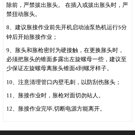
除前，严禁拔出胀头。
在插入或拔出胀头时，严
禁扭动胀头。
8、
建议胀接作业前先开机启动油泵热机运行
分
5
钟后开始胀接作业；
9、
胀头和胀枪密封为硬接触，在更换胀头时，
必须把胀头的锥面多露出左旋螺母一些，建议至
少保证左旋螺母离胀头锥面
到螺牙样子。
4
10、
注意清理管口内壁毛刺，以防刮伤胀头；
11、
胀接作业时，胀枪对面切勿站人。
12、
胀接作业完毕
切断电源方能离开。
,