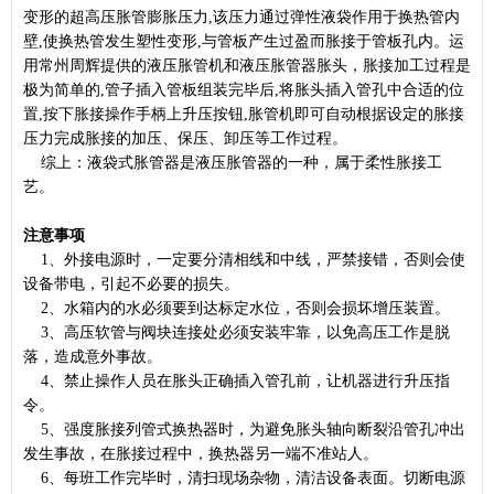
变形的超高压胀管膨胀压力,该压力通过弹性液袋作用于换热管内
壁,使换热管发生塑性变形,与管板产生过盈而胀接于管板孔内。运
用常州周辉提供的液压胀管机和液压胀管器胀头，胀接加工过程是
极为简单的,管子插入管板组装完毕后,将胀头插入管孔中合适的位
置,按下胀接操作手柄上升压按钮,胀管机即可自动根据设定的胀接
压力完成胀接的加压、保压、卸压等工作过程。
综上：液袋式胀管器是液压胀管器的一种，属于柔性胀接工
艺。
注意事项
1、外接电源时，一定要分清相线和中线，严禁接错，否则会使
设备带电，引起不必要的损失。
2、水箱内的水必须要到达标定水位，否则会损坏增压装置。
3、高压软管与阀块连接处必须安装牢靠，以免高压工作是脱
落，造成意外事故。
4、禁止操作人员在胀头正确插入管孔前，让机器进行升压指
令。
5、强度胀接列管式换热器时，为避免胀头轴向断裂沿管孔冲出
发生事故，在胀接过程中，换热器另一端不准站人。
6、每班工作完毕时，清扫现场杂物，清洁设备表面。切断电源