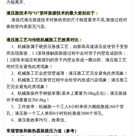
方能离开。
液压胀技术与“O”形环胀接技术的最大差别在于：
液袋式液压胀接技术对换热管的尺寸精度要求不高,胀接过程对
换热管内表面无污染。
液压胀工艺与传统机械胀工艺效果对比：
1、机械胀属于硬挤压胀接工艺，由胀珠高速滚压促使管子变形
而实现胀接，1.1滚珠接触面胀接过程中会对管子内壁造成损伤；
1.2滚珠末端没有胀接到的管子内壁会形成一圈台阶。液压胀工艺
绝对完全避免此类现象！
2、机械胀工艺会把管壁减薄；液压胀工艺完全避免此类现象！
3、机械胀工艺在胀管过程中会给管内造成污染现象；液压胀工
艺完全避免此类现象！
4、机械胀操作手柄较笨重(基本上重量为18kg左右)；液压胀操
作手柄重量仅为0.8kg！
5、工作效率：机械胀一个工人8小时单班大概能胀接260个管
孔；液压胀一个工人单班8小时轻松胀接3000个管孔。
6、液压胀效果均匀，效果佳。
常规管板和换热器胀接压力值（参考）